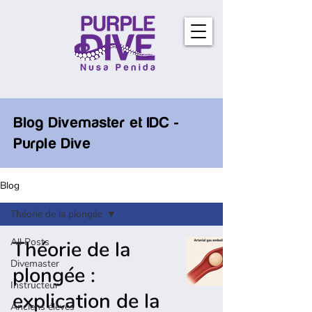
Blog Divemaster et IDC -
Purple Dive
Blog
Théorie de la plongée
All Posts
Théorie de la
Divemaster
plongée :
Instructeur
explication de la
Anciens élèves