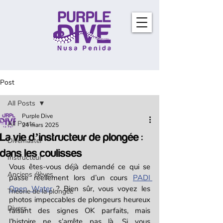
Post
All Posts
Purple Dive
All Posts
24 mars 2025
La vie d’instructeur de plongée :
Divemaster
dans les coulisses
Instructeur
Vous êtes-vous déjà demandé ce qui se 
Anciens élèves
passe réellement lors d’un cours 
PADI 
Open Water
 ? Bien sûr, vous voyez les 
Théorie de la plongée
photos impeccables de plongeurs heureux 
Divers
faisant des signes OK parfaits, mais 
l’histoire ne s’arrête pas là. Si vous 