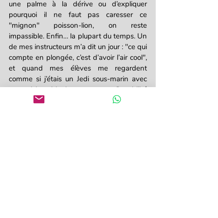
une palme à la dérive ou d’expliquer 
pourquoi il ne faut pas caresser ce 
"mignon" poisson-lion, on reste 
impassible. Enfin… la plupart du temps. Un 
de mes instructeurs m’a dit un jour : "ce qui 
compte en plongée, c’est d’avoir l’air cool", 
et quand mes élèves me regardent 
comme si j’étais un Jedi sous-marin avec 
une vision bionique et une flottabilité 
parfaite, je vois que je suis l'incarnation du 
cool sous-marin ! 
Si vous êtes prêt à 
devenir instructeur de 
plongée
, vous serez, vous aussi, lié par ce 
code secret !
Instructeur